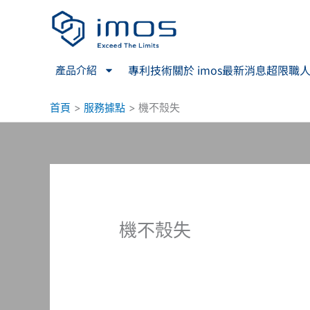
跳
至
主
要
專利技術
關於 imos
最新消息
超限職
產品介紹
內
容
首頁
服務據點
機不殼失
機不殼失