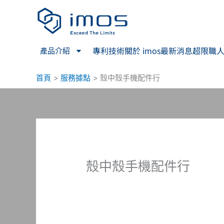
跳
至
主
要
專利技術
關於 imos
最新消息
超限職
產品介紹
內
容
首頁
服務據點
殼中殼手機配件行
殼中殼手機配件行