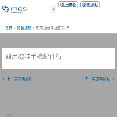
跳
線上購物
販售據點
至
主
要
內
首頁
服務據點
殼尼機哇手機配件行
容
殼尼機哇手機配件行
←
上一篇服務據點
下一篇服務據點
→
搜尋