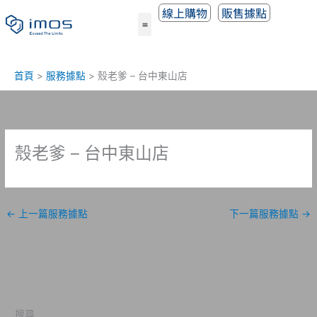
跳
線上購物
販售據點
至
主
要
內
首頁
服務據點
殼老爹 – 台中東山店
容
殼老爹 – 台中東山店
←
上一篇服務據點
下一篇服務據點
→
搜尋