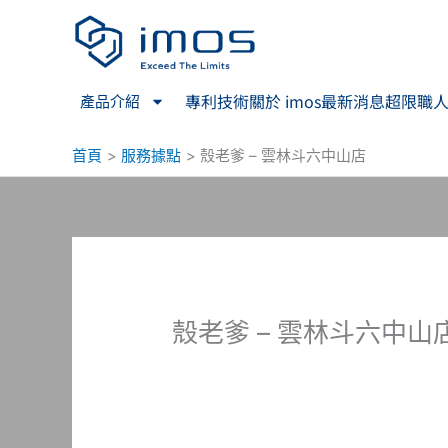
跳
至
主
要
專利技術
關於 imos
最新消息
超限職
產品介紹
內
容
首頁
服務據點
殼老爹 – 雲林斗六中山店
殼老爹 – 雲林斗六中山