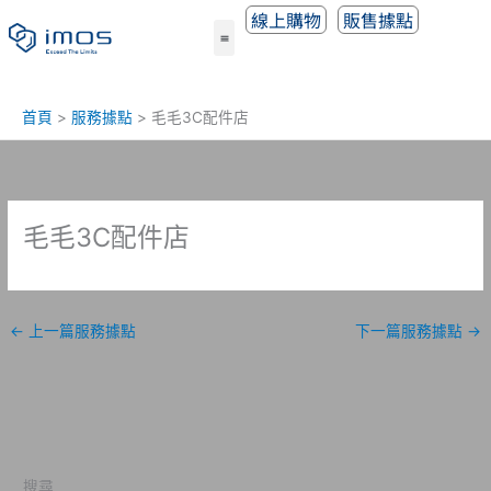
跳
線上購物
販售據點
至
主
要
內
首頁
服務據點
毛毛3C配件店
容
毛毛3C配件店
←
上一篇服務據點
下一篇服務據點
→
搜尋