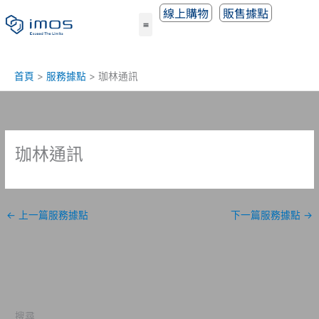
跳
線上購物
販售據點
至
主
要
內
首頁
服務據點
珈林通訊
容
珈林通訊
←
上一篇服務據點
下一篇服務據點
→
搜尋