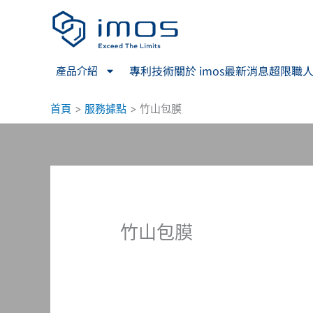
跳
至
主
要
專利技術
關於 imos
最新消息
超限職
產品介紹
內
容
首頁
服務據點
竹山包膜
竹山包膜