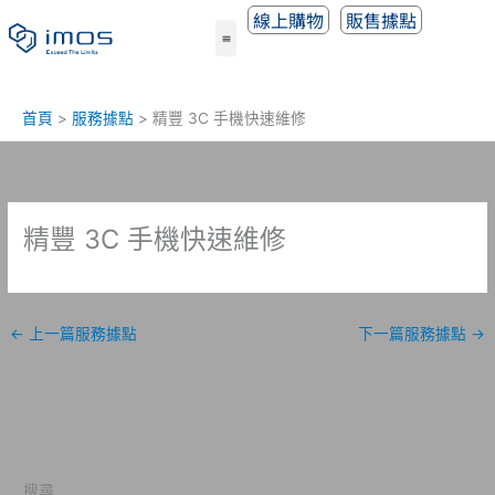
跳
線上購物
販售據點
至
主
要
內
首頁
服務據點
精豐 3C 手機快速維修
容
精豐 3C 手機快速維修
←
上一篇服務據點
下一篇服務據點
→
搜尋