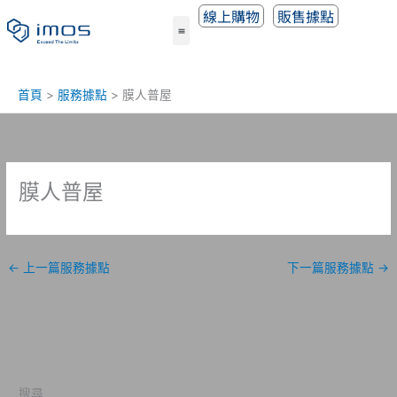
跳
線上購物
販售據點
至
主
要
內
首頁
服務據點
膜人普屋
容
膜人普屋
←
上一篇服務據點
下一篇服務據點
→
搜尋