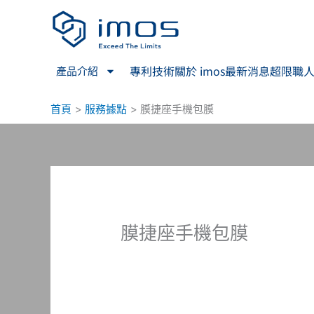
跳
至
主
要
專利技術
關於 imos
最新消息
超限職
產品介紹
內
容
首頁
服務據點
膜捷座手機包膜
膜捷座手機包膜