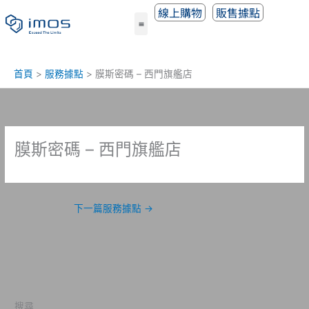
跳
線上購物
販售據點
至
主
要
內
首頁
服務據點
膜斯密碼 – 西門旗艦店
容
膜斯密碼 – 西門旗艦店
下一篇服務據點
→
搜尋