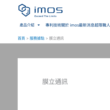
跳
至
主
要
專利技術
關於 imos
最新消息
超限職
產品介紹
內
容
首頁
服務據點
膜立通訊
膜立通訊