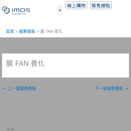
跳
線上購物
販售據點
至
主
要
內
首頁
服務據點
膜 FAN 善化
容
膜 FAN 善化
←
上一篇服務據點
下一篇服務據點
→
搜尋