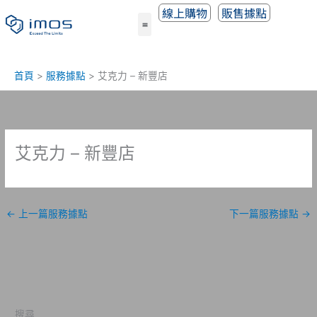
跳
線上購物
販售據點
至
主
要
內
首頁
服務據點
艾克力 – 新豐店
容
艾克力 – 新豐店
←
上一篇服務據點
下一篇服務據點
→
搜尋