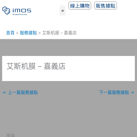
跳
線上購物
販售據點
至
主
要
內
首頁
服務據點
艾斯机膜 – 嘉義店
容
艾斯机膜 – 嘉義店
←
上一篇服務據點
下一篇服務據點
→
搜尋