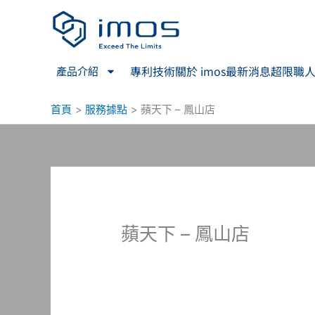
跳
至
主
要
專利技術
關於 imos
最新消息
超限職
產品介紹
內
容
首頁
服務據點
蘋天下 – 鳳山店
蘋天下 – 鳳山店