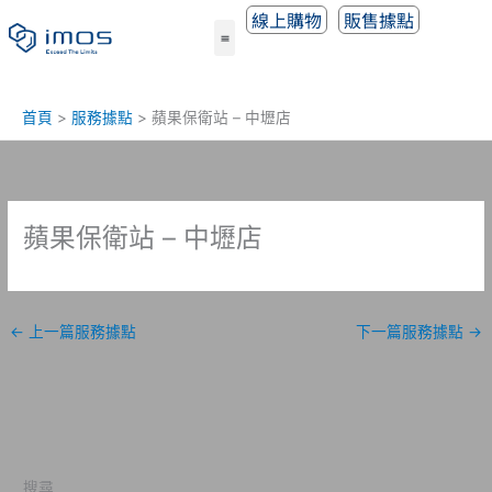
跳
線上購物
販售據點
至
主
要
內
首頁
服務據點
蘋果保衛站 – 中壢店
容
蘋果保衛站 – 中壢店
←
上一篇服務據點
下一篇服務據點
→
搜尋