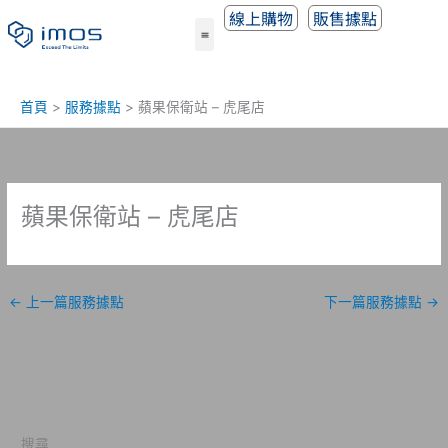
跳
線上購物
販售據點
至
主
要
內
首頁
服務據點
蘋果保衛站 – 虎尾店
容
蘋果保衛站 – 虎尾店
←
上一篇服務據點
下一篇服務據點
→
搜尋