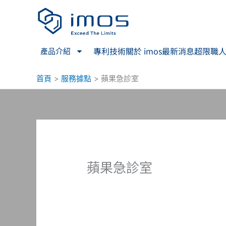
跳
至
主
要
專利技術
關於 imos
最新消息
超限職
產品介紹
內
容
首頁
服務據點
蘋果急診室
蘋果急診室