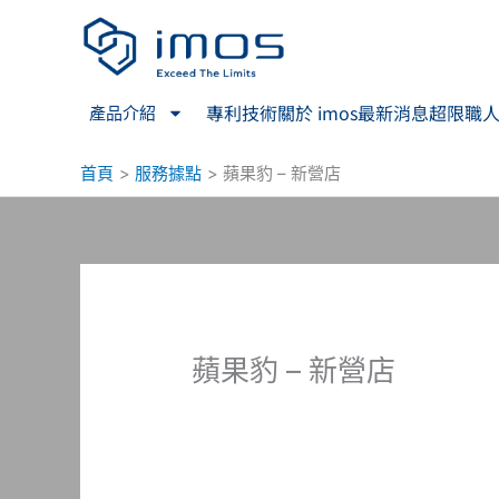
跳
至
主
要
專利技術
關於 imos
最新消息
超限職
產品介紹
內
容
首頁
服務據點
蘋果豹 – 新營店
蘋果豹 – 新營店