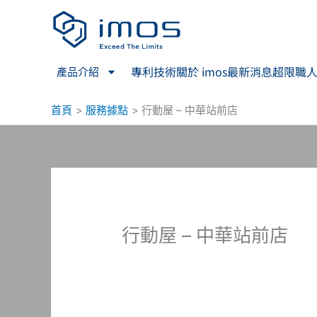
跳
至
主
要
專利技術
關於 imos
最新消息
超限職
產品介紹
內
容
首頁
服務據點
行動屋 – 中華站前店
行動屋 – 中華站前店