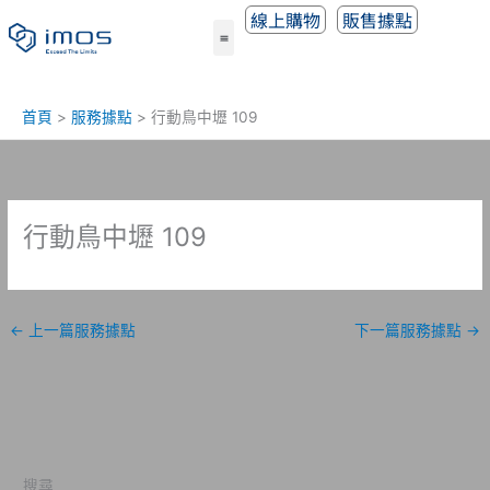
跳
線上購物
販售據點
至
主
要
內
首頁
服務據點
行動鳥中壢 109
容
行動鳥中壢 109
←
上一篇服務據點
下一篇服務據點
→
搜尋