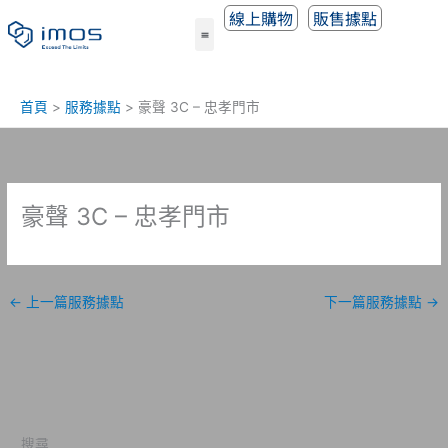
跳
線上購物
販售據點
至
主
要
內
首頁
服務據點
豪聲 3C – 忠孝門市
容
豪聲 3C – 忠孝門市
←
上一篇服務據點
下一篇服務據點
→
搜尋