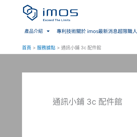
跳
至
主
要
專利技術
關於 imos
最新消息
超限職
產品介紹
內
容
首頁
服務據點
通訊小鋪 3c 配件館
通訊小鋪 3c 配件館