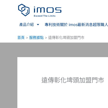
跳
至
主
要
專利技術
關於 imos
最新消息
超限職
產品介紹
內
容
首頁
服務據點
遠傳彰化埤頭加盟門市
遠傳彰化埤頭加盟門市