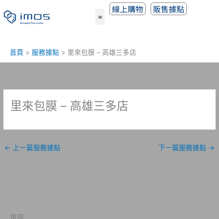
跳
線上購物
販售據點
至
主
要
內
首頁
服務據點
里來包膜 – 高雄三多店
容
里來包膜 – 高雄三多店
←
上一篇服務據點
下一篇服務據點
→
搜尋