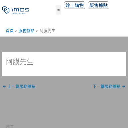
跳
線上購物
販售據點
至
主
要
內
首頁
服務據點
阿膜先生
容
阿膜先生
←
上一篇服務據點
下一篇服務據點
→
搜尋