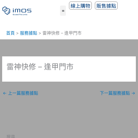
跳
線上購物
販售據點
至
主
要
內
首頁
服務據點
雷神快修 – 逢甲門市
容
雷神快修 – 逢甲門市
←
上一篇服務據點
下一篇服務據點
→
搜尋