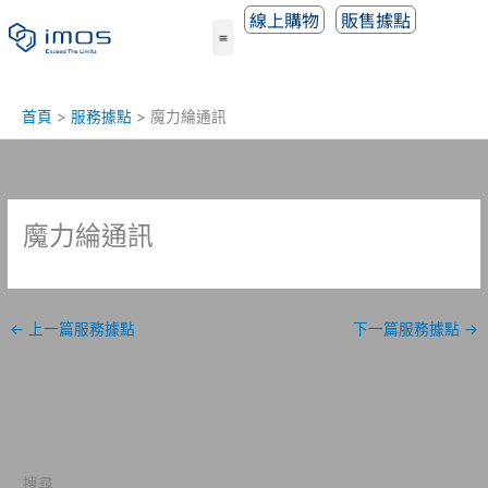
跳
線上購物
販售據點
至
主
要
內
首頁
服務據點
魔力綸通訊
容
魔力綸通訊
←
上一篇服務據點
下一篇服務據點
→
搜尋