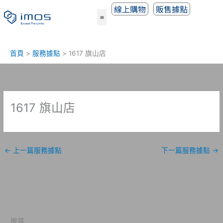
跳
線上購物
販售據點
至
主
要
內
首頁
服務據點
1617 旗山店
容
1617 旗山店
←
上一篇服務據點
下一篇服務據點
→
搜尋