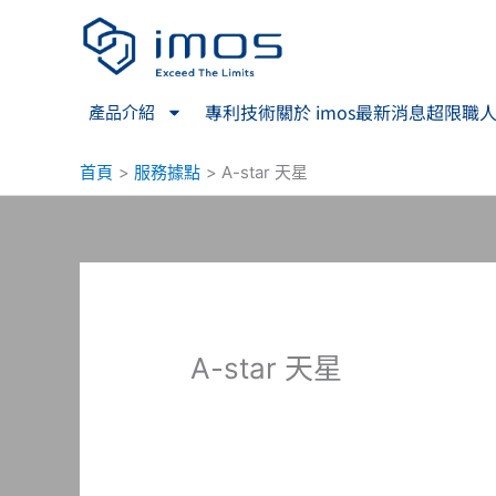
跳
至
主
要
專利技術
關於 imos
最新消息
超限職
產品介紹
內
容
首頁
服務據點
A-star 天星
A-star 天星