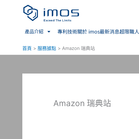
跳
至
主
要
專利技術
關於 imos
最新消息
超限職
產品介紹
內
容
首頁
服務據點
Amazon 瑞典站
Amazon 瑞典站