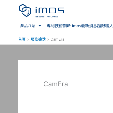
跳
至
主
要
專利技術
關於 imos
最新消息
超限職
產品介紹
內
容
首頁
服務據點
CamEra
CamEra