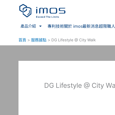
跳
至
主
要
專利技術
關於 imos
最新消息
超限職
產品介紹
內
容
首頁
服務據點
DG Lifestyle @ City Walk
DG Lifestyle @ City Wa