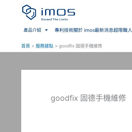
跳
至
主
要
專利技術
關於 imos
最新消息
超限職
產品介紹
內
容
首頁
服務據點
goodfix 固德手機維修
goodfix 固德手機維修