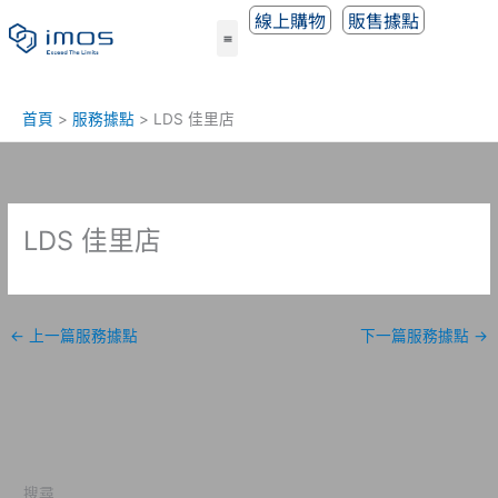
跳
線上購物
販售據點
至
主
要
內
首頁
服務據點
LDS 佳里店
容
LDS 佳里店
←
上一篇服務據點
下一篇服務據點
→
搜尋