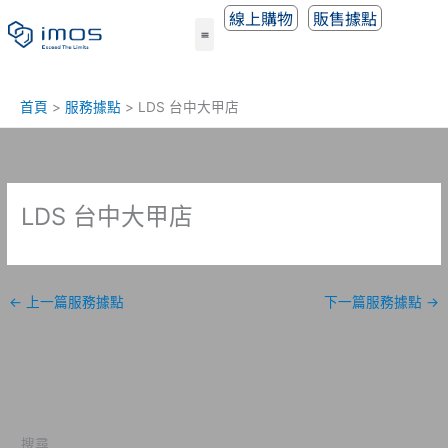
跳
線上購物
販售據點
至
主
要
內
首頁
服務據點
LDS 台中大甲店
容
LDS 台中大甲店
←
上一篇服務據點
下一篇服務據點
→
搜尋