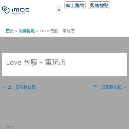
跳
線上購物
販售據點
至
主
要
內
首頁
服務據點
Love 包膜 – 電玩店
容
Love 包膜 – 電玩店
←
上一篇服務據點
下一篇服務據點
→
搜尋