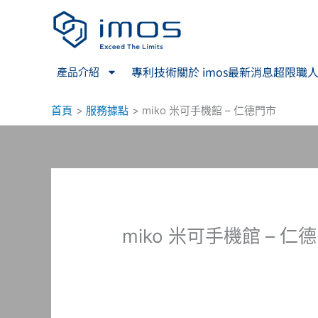
跳
至
主
要
專利技術
關於 imos
最新消息
超限職
產品介紹
內
容
首頁
服務據點
miko 米可手機館 – 仁德門市
miko 米可手機館 – 仁