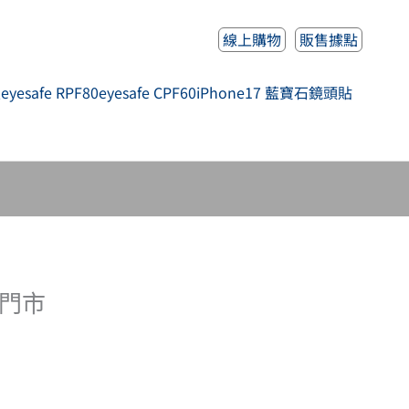
線上購物
販售據點
人
eyesafe RPF80
eyesafe CPF60
iPhone17 藍寶石鏡頭貼
德門市