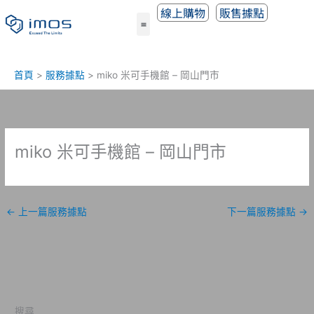
跳
線上購物
販售據點
至
主
要
內
首頁
服務據點
miko 米可手機館 – 岡山門市
容
miko 米可手機館 – 岡山門市
←
上一篇服務據點
下一篇服務據點
→
搜尋