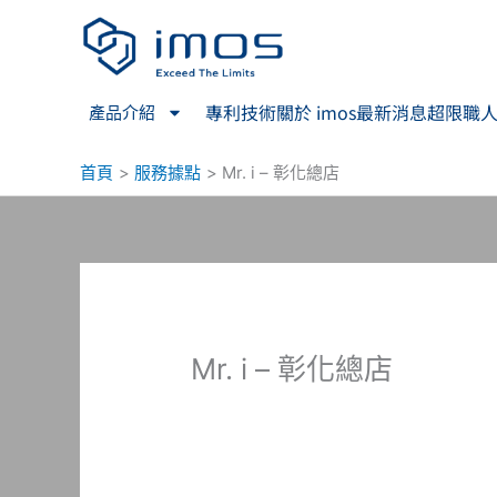
跳
至
主
要
專利技術
關於 imos
最新消息
超限職
產品介紹
內
容
首頁
服務據點
Mr. i – 彰化總店
Mr. i – 彰化總店