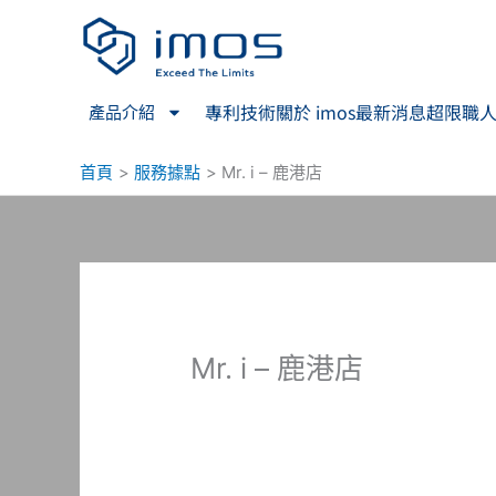
跳
至
主
要
專利技術
關於 imos
最新消息
超限職
產品介紹
內
容
首頁
服務據點
Mr. i – 鹿港店
Mr. i – 鹿港店