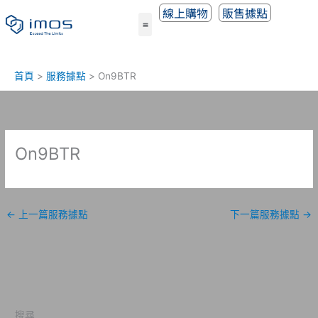
跳
線上購物
販售據點
至
主
要
內
首頁
服務據點
On9BTR
容
On9BTR
←
上一篇服務據點
下一篇服務據點
→
搜尋