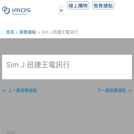
跳
線上購物
販售據點
至
主
要
內
首頁
服務據點
Sim J 迅捷王電訊行
容
Sim J 迅捷王電訊行
←
上一篇服務據點
下一篇服務據點
→
搜尋