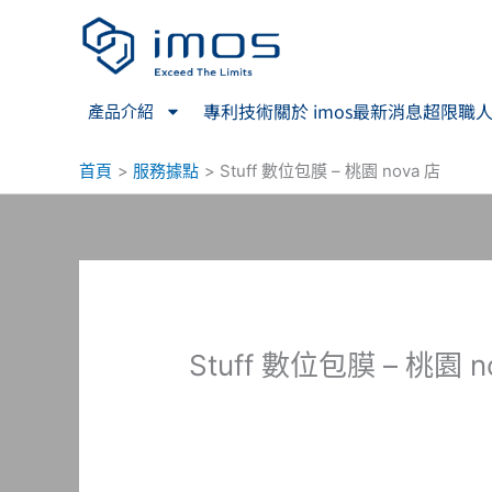
跳
至
主
要
專利技術
關於 imos
最新消息
超限職
產品介紹
內
容
首頁
服務據點
Stuff 數位包膜 – 桃園 nova 店
Stuff 數位包膜 – 桃園 n