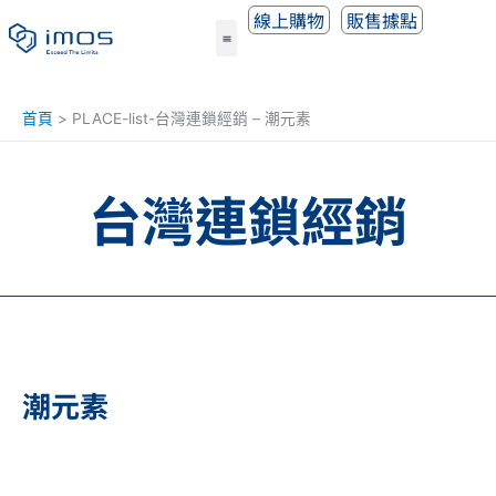
跳
線上購物
販售據點
至
主
要
內
首頁
PLACE-list-台灣連鎖經銷 – 潮元素
容
台灣連鎖經銷
潮元素