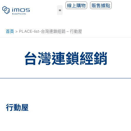
跳
線上購物
販售據點
至
主
要
內
首頁
PLACE-list-台灣連鎖經銷 – 行動屋
容
台灣連鎖經銷
行動屋