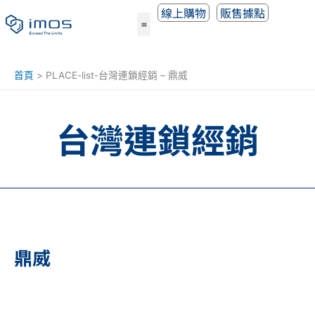
跳
線上購物
販售據點
至
主
要
內
首頁
PLACE-list-台灣連鎖經銷 – 鼎威
容
台灣連鎖經銷
鼎威