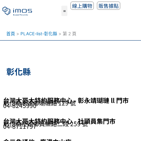
跳
線上購物
販售據點
至
主
要
內
首頁
PLACE-list-彰化縣
第 2 頁
容
彰化縣
頁
頁
頁
頁
頁
台灣大哥大特約服務中心 - 彰永靖瑚璉 ll 門市
彰化縣永靖鄉瑚璉路 129 號
04-8245990
面
面
面
面
面
台灣大哥大特約服務中心 - 社頭員集門市
彰化縣社頭鄉員集路二段 259 號
04-8711797