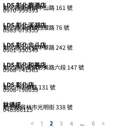
LDS 彰化鹿港店
彰化縣鹿港鎮中山路 161 號
0970-959393
LDS 彰化溪湖店
彰化縣溪湖鎮西環路 76 號
0983-079355
LDS 彰化北斗店
彰化縣北斗鎮中華路 242 號
0901-330549
LDS 彰化和美店
彰化縣和美鎮彰美路六段 147 號
0968-741963
LDS 彰化店
彰化市中華路 131 號
0908-796039
鈦通訊
彰化縣員林市光明街 338 號
048366125
<
1
2
3
4
...
6
>